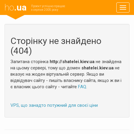
ho
.ua
Проект успішно працює
Навиг
з серпня 2005 року
Сторінку не знайдено
(404)
Запитана сторінка
http://shatelei.kiev.ua
не знайдена
на цьому сервері, тому що домен
shatelei.kiev.ua
не
вказує на жоден віртуальній сервер. Якщо ви
відвідувач сайту - пишіть власнику сайта, якщо ж ви і
є власник цього сайту - читайте
FAQ
.
VPS, що занадто потужний для своєї ціни